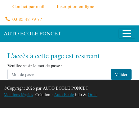
Panneau de gestion des cookies
Contact par mail
Inscription en ligne
03 85 48 79 77
AUTO ECOLE PONCET
L'accès à cette page est restreint
Veuillez saisir le mot de passe :
Valider
©Copyright 2026 par AUTO ECOLE PONCET
Mentions légales
Création :
Auto Ecole
info &
Orata